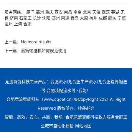
服务网络：
厦门
福州
重庆
西安
南昌
南京
北京
天津
武汉
芜湖
无
锡
济南
石家庄
长沙
沈阳
郑州
南通
青岛
太原
杭州
成都
廊坊
宁波
温州
上海
合肥
上一篇：
No more results
下一篇：
滚筒输送机如何规范使用
竞流智能科技主营产品：合肥流水线,合肥生产流水线,合肥辊筒输送
线,合肥装配流水线 -我能！
合肥竞流智能科技（www.cqcet.cn) ©CopyRight 2021 All Right
Reserved 版权所有，抄袭必究
智能，高效，安心，共赢，我能!-合肥竞流智能科技致力服务合肥工
业城市自动化建设
网站地图