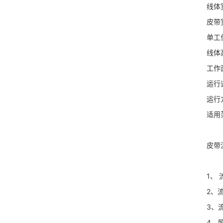
线体宽度
皮带宽度(
单工位长
线体高度(
工作面高度
运行速度
运行方式
适用范围
皮带流
1、 流
2、流水
3、流水
4、照明