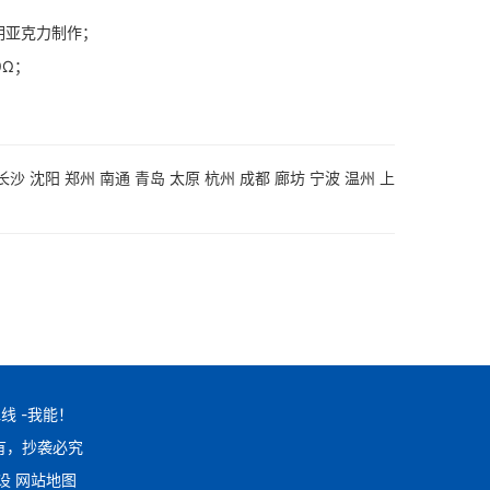
明亚克力制作；
Ω；
长沙
沈阳
郑州
南通
青岛
太原
杭州
成都
廊坊
宁波
温州
上
线 -我能！
版权所有，抄袭必究
建设
网站地图