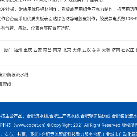
P挂架，滑轨用优质铝材制作，看板底面用绿色亚克力制作，板面用透
台台面采用优质夹板表面贴绿色防静电胶皮制作，胶皮静电系数106-9
气管、吊轨、仪表台等配置可选配。
：
厦门
福州
重庆
西安
南昌
南京
北京
天津
武汉
芜湖
无锡
济南
石家庄
皮带爬坡流水线
皮带线
技主营产品：合肥流水线,合肥生产流水线,合肥辊筒输送线,合肥装配流水
（www.cqcet.cn) ©CopyRight 2021 All Right Reserved 
，安心，共赢，我能!-合肥竞流智能科技致力服务合肥工业城市自动化