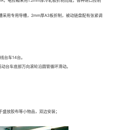
Z 60A，电控箱采用1.2mm厚冷轧板折制而成，各种进口控制
导槽采用专用导槽，2mm厚A3板折制，被动链盘配有张紧调
产线台车14台。
活动台车底部万向滚轮沿圆管循环滑动。
，便于盛放胶布等小物品，双边安装；