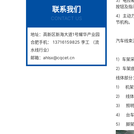
3）电控箱
按钮及指
联系我们
4）主动
CONTACT US
节机构。
地址：高新区新海大道1号耀华产业园
汽车线束
合肥手机： 13716159825 李工 （流
水线行业）
邮箱：ahlsx@cqcet.cn
1）车架采
2）车架
线体部分
1) 机架
2) 线体
3) 照
4) 台
5) 脚