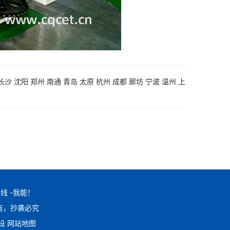
长沙
沈阳
郑州
南通
青岛
太原
杭州
成都
廊坊
宁波
温州
上
线 -我能！
版权所有，抄袭必究
建设
网站地图