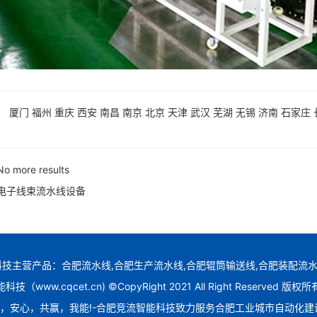
：
厦门
福州
重庆
西安
南昌
南京
北京
天津
武汉
芜湖
无锡
济南
石家庄
No more results
电子线束流水线设备
技主营产品：合肥流水线,合肥生产流水线,合肥辊筒输送线,合肥装配流水
（www.cqcet.cn) ©CopyRight 2021 All Right Reserved 
，安心，共赢，我能!-合肥竞流智能科技致力服务合肥工业城市自动化