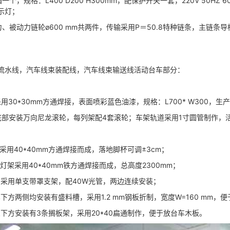
一个，规格：L400 D200 H300mm，配保护开关一套，220V 50H
示灯；
力、被动力链轮ø600 mm共两件，传输采用P＝50.8特种链条，主链条
流水线，汽车线束装配线，汽车线束输送线活动台车部分：
用30*30mm方通焊接，表面喷彩蓝色油漆，规格：L700* W300，生
底部安装万向尼龙滚轮，每列架配4套滚轮；车架轨道采用1寸圆管制作，
：
采用40*40mm方通焊接而成，落地脚杯可调±3cm；
灯架采用40*40mm铁方通焊接而成，总高度2300mm；
明采用单支带罩支架，配40W光管，两边连续安装；
车下方两侧均安装有盛料槽，采用1.2 mm钢板折制，宽度W=160 mm
架下方安装有3条搁板架，采用20*40扁通制作，便于放台车木板。