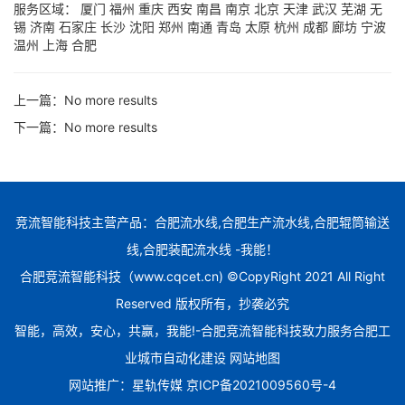
服务区域：
厦门
福州
重庆
西安
南昌
南京
北京
天津
武汉
芜湖
无
锡
济南
石家庄
长沙
沈阳
郑州
南通
青岛
太原
杭州
成都
廊坊
宁波
温州
上海
合肥
上一篇：
No more results
下一篇：
No more results
竞流智能科技主营产品：合肥流水线,合肥生产流水线,合肥辊筒输送
线,合肥装配流水线 -我能！
合肥竞流智能科技（www.cqcet.cn) ©CopyRight 2021 All Right
Reserved 版权所有，抄袭必究
智能，高效，安心，共赢，我能!-合肥竞流智能科技致力服务合肥工
业城市自动化建设
网站地图
网站推广：
星轨传媒
京ICP备2021009560号-4