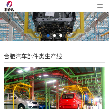
Toggl
navig
合肥汽车部件类生产线