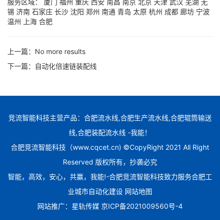
服务区域：
厦门
福州
重庆
西安
南昌
南京
北京
天津
武汉
芜湖
无
锡
济南
石家庄
长沙
沈阳
郑州
南通
青岛
太原
杭州
成都
廊坊
宁波
温州
上海
合肥
上一篇：
No more results
下一篇：
自动化倍速链装配线
竞流智能科技主营产品：合肥流水线,合肥生产流水线,合肥辊筒输送
线,合肥装配流水线 -我能！
合肥竞流智能科技（www.cqcet.cn) ©CopyRight 2021 All Right
Reserved 版权所有，抄袭必究
智能，高效，安心，共赢，我能!-合肥竞流智能科技致力服务合肥工
业城市自动化建设
网站地图
网站推广：
星轨传媒
京ICP备2021009560号-4