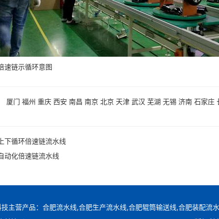
倍速链示循环意图
：
厦门
福州
重庆
西安
南昌
南京
北京
天津
武汉
芜湖
无锡
济南
石家庄
上下循环倍速链流水线
自动化倍速链流水线
技主营产品：合肥流水线,合肥生产流水线,合肥辊筒输送线,合肥装配流水