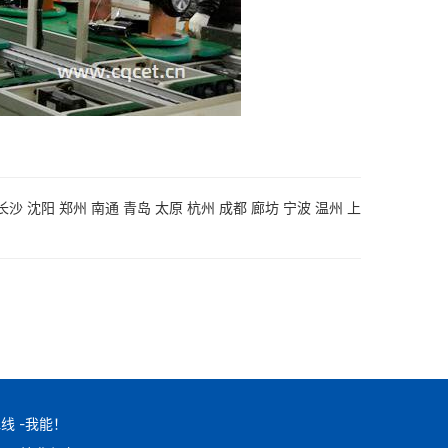
长沙
沈阳
郑州
南通
青岛
太原
杭州
成都
廊坊
宁波
温州
上
线 -我能！