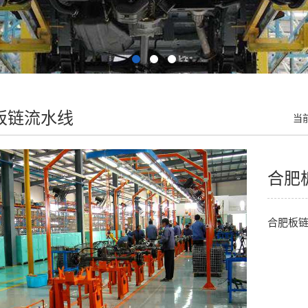
板链流水线
当
合肥
合肥板