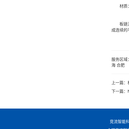
材质：碳
板链流水
成连续的
服务区域
海
合肥
上一篇：
下一篇：
竞流智能科