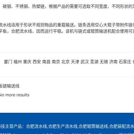
钢、不锈钢、热塑链，根据产品的需要可选取不同宽度、不同形状的
线适用于形状不规则物品的重载输送。链条选用空心大辊子带附件链条
平板，合肥流水线，因而运行平稳。该机与链式或辊筒输送机配合使用可
：
厦门
福州
重庆
西安
南昌
南京
北京
天津
武汉
芜湖
无锡
济南
石家庄
板链输送线
No more results
技主营产品：合肥流水线,合肥生产流水线,合肥辊筒输送线,合肥装配流水