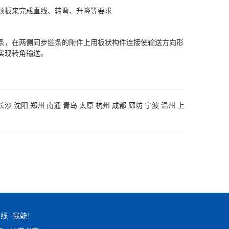
顶板来完成直线、转弯、升降等要求
，在两侧同步链条的附件上用板状构件连接使输送方向形
实现转角输送。
长沙
沈阳
郑州
南通
青岛
太原
杭州
成都
廊坊
宁波
温州
上
线 -我能！