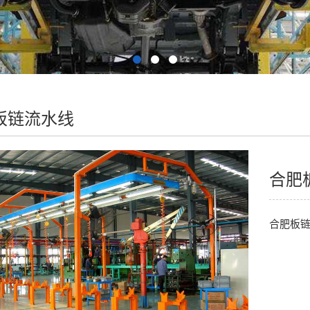
板链流水线
合肥
合肥板